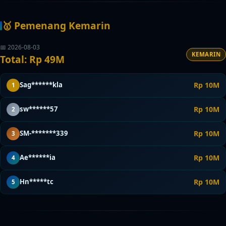
🥇 Pemenang Kemarin
📅 2026-08-03
KEMARIN
Total:
Rp 49M
Rp 10M
Sag******kla
1
Rp 10M
sw******57
2
Rp 10M
SM-*******339
3
Rp 10M
Ae******ia
4
Rp 10M
Hn*****tc
5