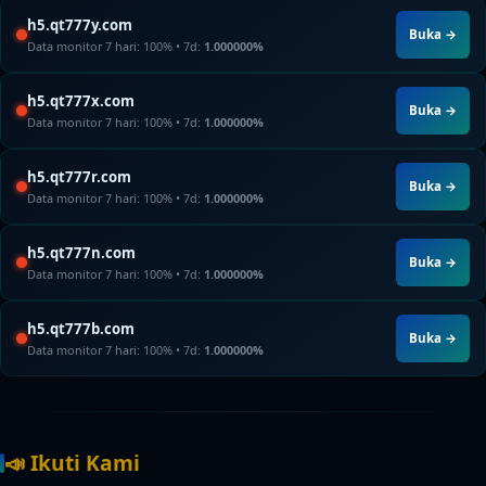
h5.qt777y.com
Buka →
Data monitor 7 hari: 100% • 7d:
1.000000%
h5.qt777x.com
Buka →
Data monitor 7 hari: 100% • 7d:
1.000000%
h5.qt777r.com
Buka →
Data monitor 7 hari: 100% • 7d:
1.000000%
h5.qt777n.com
Buka →
Data monitor 7 hari: 100% • 7d:
1.000000%
h5.qt777b.com
Buka →
Data monitor 7 hari: 100% • 7d:
1.000000%
📣 Ikuti Kami