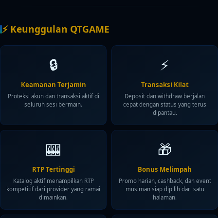
⚡ Keunggulan QTGAME
🔒
⚡
Keamanan Terjamin
Transaksi Kilat
Proteksi akun dan transaksi aktif di
Deposit dan withdraw berjalan
seluruh sesi bermain.
cepat dengan status yang terus
dipantau.
🎰
🎁
RTP Tertinggi
Bonus Melimpah
Katalog aktif menampilkan RTP
Promo harian, cashback, dan event
kompetitif dari provider yang ramai
musiman siap dipilih dari satu
dimainkan.
halaman.