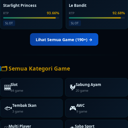
Starlight Princess
Le Bandit
93.66%
92.68%
RTP
RTP
SLOT
SLOT
Lihat Semua Game (190+) →
🗂️ Semua Kategori Game
Slot
Sabung Ayam
🎰
🐓
84 game
20 game
Tembak Ikan
AWC
🐟
🎮
3 game
9 game
Multi Player
Saba Sport