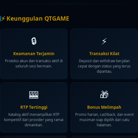
⚡ Keunggulan QTGAME
🔒
⚡
Keamanan Terjamin
Transaksi Kilat
Proteksi akun dan transaksi aktif di
Deposit dan withdraw berjalan
seluruh sesi bermain.
cepat dengan status yang terus
dipantau.
🎰
🎁
RTP Tertinggi
Bonus Melimpah
Katalog aktif menampilkan RTP
Promo harian, cashback, dan event
kompetitif dari provider yang ramai
musiman siap dipilih dari satu
dimainkan.
halaman.