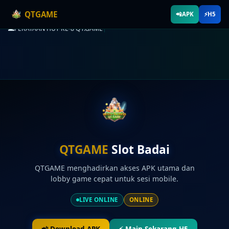
Penggunaan Kupon Isi Ulang (Deposit Coupon Guide)
|
QTGAME
📲
APK
⚡
H5
PERAYAAN HUT KE-8 QT.GAME
|
QTGAME
Slot Badai
QTGAME menghadirkan akses APK utama dan
lobby game cepat untuk sesi mobile.
LIVE ONLINE
ONLINE
📲 Download APK
⚡ Main Sekarang H5