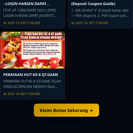
- LOGIN HARIAN DAPAT
(Deposit Coupon Guide)
JACKPOT
[TOP UP 10RB DAPAT 500X LIPAT]
1. Klik Simbol 'V' di pojok kanan atas
LOGIN HARIAN DAPAT JACKPOT!
-> Pilih [Kupon]. 2. Pilih kupon yang
Cukup top up 10.000, bisa menang
ingin Anda gunakan -> Klik 'Gunakan
📅 2025-12-03T17:00:00Z
📅 2025-10-18T17:00:00Z
hingga 500X lipat! Top up 10.000
Sekarang'. 3. Masukkan jumlah isi
buka kesempatan. Hadiah besar
ulang -> Klik 'Deposit'. 4. Pilih kupon
pasti dapat jika login rutin. Reset
di halaman pop-up -> Klik 'Isi Ulang'
tiap tanggal 1, buruan sebelum
untuk menyelesaikan isi ulang.
kehabisan!
Catatan: Setiap kupon memiliki
tanggal kedaluwarsa, jadi harap
segera gunakan; Kupon hanya akan
aktif setelah jumlah isi ulang yang
ditentukan tercapai.
PERAYAAN HUT KE-8 QT.GAME
PERAYAAN HUT KE-8 QT.GAME TELAH
DIMULAI DENGAN MERIAH! Ikuti
Event ambil angpao gratis setiap
📅 2025-10-06T17:00:00Z
hari, dapatkan angpao tambahan
dengan akumulasi DP harian, hadiah
tanpa batas! Pengguna baru dan
Klaim Bonus Sekarang →
lama dapat menikmati berbagai
penawaran menarik, segera
bergabung dengan Telegram
Official : @QT_GAME_VIP