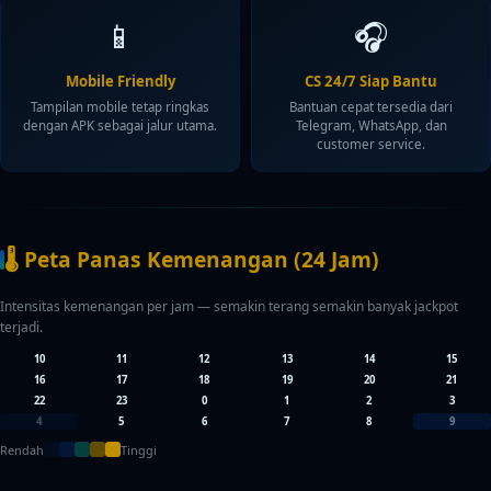
📱
🎧
Mobile Friendly
CS 24/7 Siap Bantu
Tampilan mobile tetap ringkas
Bantuan cepat tersedia dari
dengan APK sebagai jalur utama.
Telegram, WhatsApp, dan
customer service.
🌡️ Peta Panas Kemenangan (24 Jam)
Intensitas kemenangan per jam — semakin terang semakin banyak jackpot
terjadi.
10
11
12
13
14
15
16
17
18
19
20
21
22
23
0
1
2
3
4
5
6
7
8
9
Rendah
Tinggi