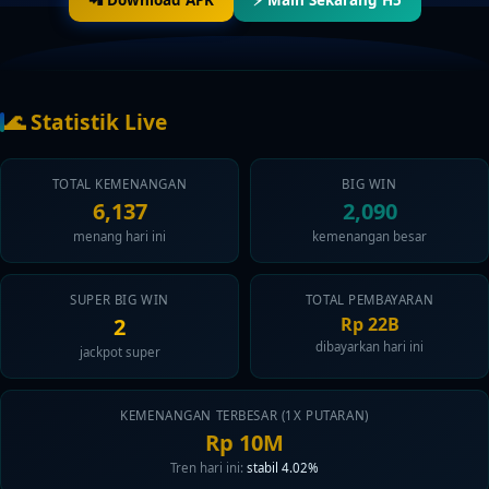
🌊 Statistik Live
TOTAL KEMENANGAN
BIG WIN
6,137
2,090
menang hari ini
kemenangan besar
SUPER BIG WIN
TOTAL PEMBAYARAN
2
Rp 22B
dibayarkan hari ini
jackpot super
KEMENANGAN TERBESAR (1X PUTARAN)
Rp 10M
Tren hari ini:
stabil 4.02%