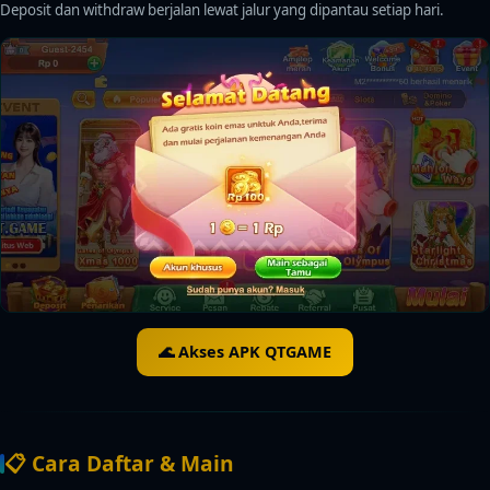
Deposit dan withdraw berjalan lewat jalur yang dipantau setiap hari.
🌊 Akses APK QTGAME
📋 Cara Daftar & Main