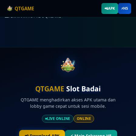
Penggunaan Kupon Isi Ulang (Deposit Coupon Guide)
|
QTGAME
📲
APK
⚡
H5
PERAYAAN HUT KE-8 QT.GAME
|
QTGAME
Slot Badai
QTGAME menghadirkan akses APK utama dan
lobby game cepat untuk sesi mobile.
LIVE ONLINE
ONLINE
📲 Download APK
⚡ Main Sekarang H5