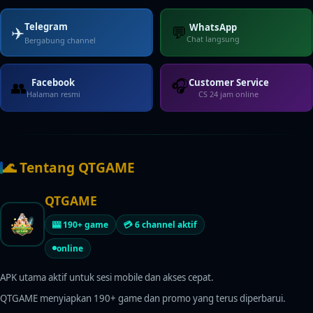
Telegram
WhatsApp
✈️
💬
Chat langsung
Bergabung channel
🎧
Facebook
Customer Service
👥
Halaman resmi
CS 24 jam online
🌊 Tentang QTGAME
QTGAME
🎰 190+ game
💳 6 channel aktif
online
APK utama aktif untuk sesi mobile dan akses cepat.
QTGAME menyiapkan 190+ game dan promo yang terus diperbarui.