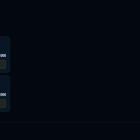
,000
,000