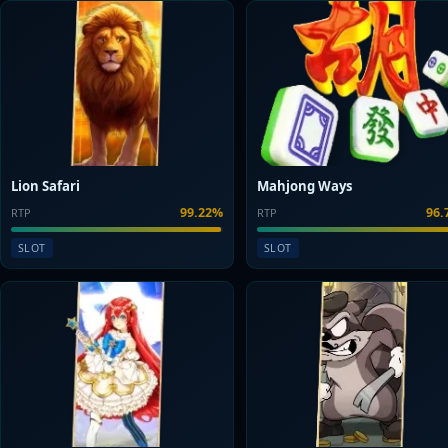
Lion Safari
Mahjong Ways
99.22%
96.
RTP
RTP
SLOT
SLOT