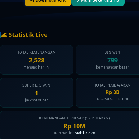
🌊 Statistik Live
TOTAL KEMENANGAN
BIG WIN
2,528
799
menang hari ini
kemenangan besar
SUPER BIG WIN
TOTAL PEMBAYARAN
1
Rp 8B
dibayarkan hari ini
jackpot super
KEMENANGAN TERBESAR (1X PUTARAN)
Rp 10M
Tren hari ini:
stabil 3.22%